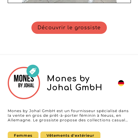
Découvrir le grossiste
Mones by
Johal GmbH
Mones by Johal GmbH est un fournisseur spécialisé dans
la vente en gros de prêt-à-porter féminin à Neuss, en
Allemagne. Le grossiste propose des collections casual
comprenant des vêtements, des tops, des vêtements
d'extérieur et des ensembles assortis (matching sets),
développées pour répondre aux besoins des boutiques,
Femmes
Vêtements d'extérieur