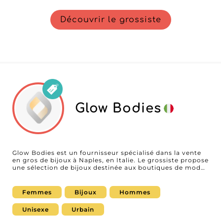
Découvrir le grossiste
Glow Bodies
Glow Bodies est un fournisseur spécialisé dans la vente
en gros de bijoux à Naples, en Italie. Le grossiste propose
une sélection de bijoux destinée aux boutiques de mode,
bijouteries, concept stores, magasins d'accessoires et e-
commerçants recherchant des collections modernes et
tendance. Grâce à des nouveautés régulièrement
Femmes
Bijoux
Hommes
renouvelées, Glow Bodies accompagne les
professionnels souhaitant enrichir leur offre avec des
Unisexe
Urbain
accessoires adaptés aux tendances actuelles. Présent sur
MicroStore, Glow Bodies permet aux professionnels de