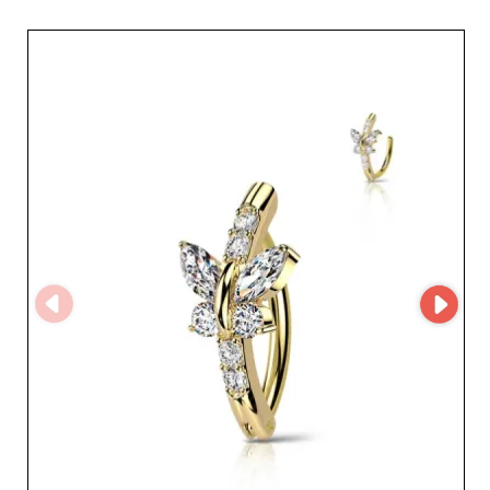
découvrir facilement ses collections et de simplifier leur
processus d'approvisionnement. En créant un compte
sur My Fashion Wholesaler, les détaillants peuvent
demander un accès au MicroStore du fournisseur et
développer un partenariat avec un spécialiste des bijoux
en gros.