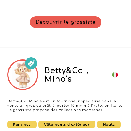
Découvrir le grossiste
Betty&Co，
Miho‘s
Betty&Co, Miho's est un fournisseur spécialisé dans la
vente en gros de prêt-à-porter féminin à Prato, en Italie.
Le grossiste propose des collections modernes
comprenant des vêtements, robes, tops, pantalons et
ensembles assortis, développées pour répondre aux
attentes des boutiques, concept stores et e-
Femmes
Vêtements d'extérieur
Hauts
commerçants. Grâce à un style urbain et des collections