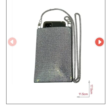
bénéficiez d'un accès privilégié à leur MicroStore, vous
permettant de naviguer facilement à travers leur
catalogue complet. Ce système innovant simplifie vos
achats en gros, tout en vous offrant une visibilité claire
sur les nouvelles collections et les best-sellers. La
plateforme garantit également une communication
fluide et un suivi de commande efficace, renforçant ainsi
votre confiance et satisfaction. Silvers ray sait combien il
est crucial pour les détaillants de séduire le cœur et
l'esprit de leurs clientes. C'est pourquoi cette entreprise
romaine s'engage à vous fournir non seulement des
produits remarquables, mais aussi un service client
irréprochable, prompt à répondre à vos besoins
spécifiques. En vous associant avec Silvers ray, vous
profitez non seulement d'un éventail d'accessoires et de
bijoux captivants, mais aussi d'un partenaire dévoué à la
réussite de votre boutique. Plongez dans l'univers de
Silvers ray et élevez votre offre grâce à des créations qui
feront rayonner votre enseigne.