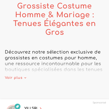
Grossiste Costume
Homme & Mariage :
Tenues Élégantes en
Gros
Découvrez notre sélection exclusive de 
grossistes en costumes pour homme, 
une ressource incontournable pour les 
boutiques spécialisées dans les tenues 
de mariage et de cérémonie. Notre 
Voir plus
sélection de grossistes costume homme 
propose une gamme variée de 
costumes en gros, alliant élégance, 
qualité et finitions soignées, pour 
Sponsorisé
répondre aux exigences des 
YILI SRL