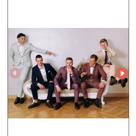
occasion spéciale. La diversité de la gamme permet de
répondre aux besoins différents des professionnels,
garantissant ainsi la satisfaction de leurs propres clients.
SIA KOKOS se distingue par son utilisation de la
plateforme MicroStore, qui simplifie l'expérience d'achat
pour ses partenaires. Avec une interface intuitive et un
service client réactif, le processus de commande est
facilité, assurant un partenariat fluide et efficace. La
fiabilité de SIA KOKOS repose également sur sa capacité
à offrir un service rapide et sécurisé, en respectant les
délais de livraison convenus. Cette rigueur logistique est
un atout majeur pour les détaillants qui misent sur la
disponibilité rapide des produits. Collaborer avec SIA
KOKOS, c'est bénéficier d'un accès direct à des produits
tendance et de qualité supérieure, tout en profitant d'un
partenariat solide qui soutient vos ambitions de
croissance. Faites confiance à SIA KOKOS pour vous
fournir des vêtements pour hommes qui sauront séduire
votre clientèle et renforcer votre position sur le marché.