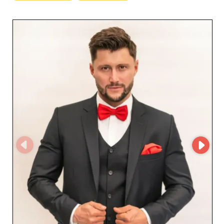
soigneusement sélectionnée pour répondre aux attentes
élevées des clients à la recherche de tenues élégantes et
sophistiquées. Que ce soit pour un mariage ou toute
autre cérémonie, leurs produits garantissent une allure
irréprochable et un confort optimal pour chaque
occasion spéciale. Les chaussures proposées par Aljeka
Grupa sont conçues pour allier style et durabilité, un
atout majeur pour les revendeurs souhaitant offrir à
leurs clients des produits à la fois esthétiques et
robustes. Grâce à un soin particulier apporté aux
matériaux et aux finitions, chaque paire est un gage de
qualité irréprochable. L'utilisation de la plateforme
MicroStore par Aljeka Grupa facilite la gestion des
commandes et offre une expérience d'achat fluide et
sécurisée pour ses partenaires. Cette technologie
avancée permet aux revendeurs d'accéder à un
catalogue en ligne constamment mis à jour, garantissant
une réactivité optimale aux tendances et aux demandes
du marché. Faire appel à Aljeka Grupa, c'est opter pour
un grossiste fiable qui place la satisfaction de ses clients
au cœur de son activité. Grâce à leur excellence
opérationnelle et leur compréhension des besoins des
revendeurs, Aljeka Grupa s'affirme comme un choix
incontournable pour ceux qui souhaitent enrichir leur
offre avec des produits prestigieux pour hommes.
Rejoignez le réseau de partenaires Aljeka Grupa et
bénéficiez des avantages d'une collaboration fructueuse
et durable.