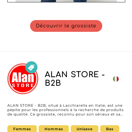
Découvrir le grossiste
ALAN STORE -
B2B
ALAN STORE - B2B, situé à Lacchiarella en Italie, est une
pépite pour les professionnels à la recherche de produits
de qualité. Ce grossiste, reconnu pour son sérieux et sa
fiabilité, propose une vaste gamme de sous-vêtements,
chaussettes et accessoires unisexes. Spécialisé dans
l'offre à destination des revendeurs, ALAN STORE - B2B
Femmes
Hommes
Unisexe
Bas
est votre partenaire idéal pour étoffer votre assortiment