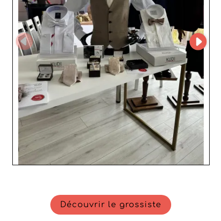
également à ses services. Grâce à une logistique bien
rodée et un service client réactif, les revendeurs peuvent
compter sur des livraisons rapides et un support dédié
pour faire face à toute éventualité. Ce dévouement à
l'excellence, associé à un rapport qualité-prix attractif,
fait de KUDI GROUP un allié précieux pour développer
son activité avec succès. Opter pour KUDI GROUP, c'est
choisir un grossiste qui associe élégance, qualité et
performance, apportant ainsi une valeur ajoutée
indéniable à toute entreprise souhaitant se démarquer
dans le secteur de la mode masculine.
Découvrir le grossiste