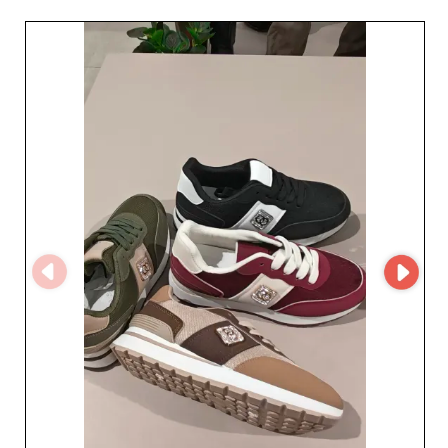
capacité à proposer des costumes de 
marié homme qui capturent l'essence 
de la cérémonie. En intégrant ces 
tenues mariage homme à votre offre, 
vous enrichissez votre assortiment et 
répondez aux attentes des 
consommateurs en quête de 
sophistication et d'authenticité.

Choisissez l'excellence et diversifiez 
votre catalogue avec des costumes 
homme cérémonie qui reflètent le 
prestige et le savoir-faire de notre 
réseau. Faites de votre boutique une 
référence en matière de mode 
masculine pour les grandes occasions 
avec ces pièces incontournables et 
élégantes.