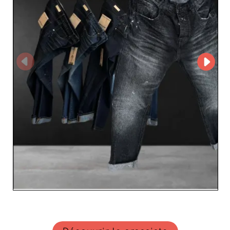
facilement les meilleurs produits pour leur inventaire,
tout en bénéficiant d'un service rapide et fiable. La
fiabilité est au cœur de l'offre de LINO MODA UOMO
SRLs. Avec une réputation bâtie sur des années
d'expertise, ce grossiste s'engage à respecter les délais
de livraison et à fournir des produits conformes aux
normes les plus élevées du marché. En choisissant LINO
MODA UOMO SRLs, les revendeurs obtiennent non
seulement des articles mode de prestige, mais
également un partenaire de confiance qui comprend
leurs besoins commerciaux. Pour les détaillants désireux
de se démarquer dans l'univers de la mode masculine,
LINO MODA UOMO SRLs représente une opportunité
incomparable pour enrichir votre offre et conquérir de
nouveaux clients. Profitez dès aujourd'hui de l'excellence
italienne et offrez à votre clientèle le meilleur de la mode
masculine.