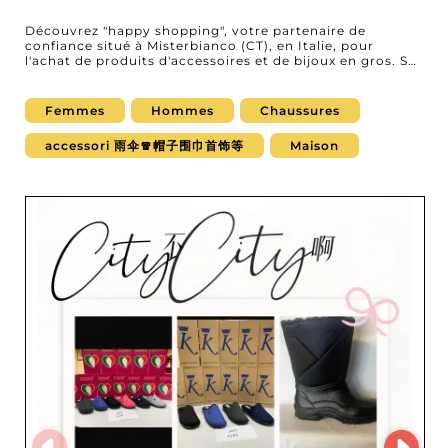
Découvrez "happy shopping", votre partenaire de
confiance situé à Misterbianco (CT), en Italie, pour
l'achat de produits d'accessoires et de bijoux en gros. Sur
notre plateforme B2B, nous vous présentons ce
grossiste de renom, spécialisé dans la fourniture de
produits de qualité qui ravissent aussi bien femmes,
Femmes
Hommes
Chaussures
hommes que bébés et enfants. Chez happy shopping,
vous trouverez une vaste gamme d'accessoires exquis et
accessori 雨伞🧣帽子围巾首饰等
Maison
de bijoux raffinés. Que vous soyez revendeur de sacs,
ceintures, écharpes ou d'autres accessoires de mode, ou
que vous recherchiez des bijoux glamour tels que des
colliers, bracelets ou boucles d'oreilles, votre besoin sera
comblé. Les collections sont soigneusement
sélectionnées pour répondre aux tendances actuelles et
aux attentes de votre clientèle exigeante. Ce qui
distingue happy shopping, c'est son service
irréprochable et sa capacité à fournir des produits
fiables, garantis par une réputation solide et une
transparence totale. Les professionnels choisissent
happy shopping non seulement pour la diversité et la
qualité des produits, mais aussi pour la facilité
d'utilisation de leur MicroStore. Cet outil digital avancé
simplifie vos commandes et vous offre une visibilité
directe sur l’inventaire, facilitant ainsi une gestion rapide
et efficace de vos stocks. En choisissant happy shopping,
vous assurez à votre entreprise un accès à des
collections inspirantes et de haute qualité, tout en
profitant d'une expérience d'achat fluide et