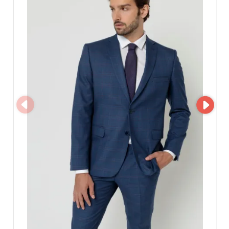
c’est s’associer à un partenaire fiable et engagé dans
votre succès commercial. Grâce à son utilisation de la
plateforme MicroStore, vos commandes sont traitées
avec une rapidité et une efficacité exemplaires, facilitant
ainsi votre gestion de stock et vos délais de livraison.
Cette technologie avancée optimise votre expérience
d’achat en ligne, permettant un accès direct et constant
à toute la gamme de produits disponibles. Les avantages
de travailler avec Steve Reeve surpassent la simple
transaction commerciale. C’est un engagement envers la
qualité et une opportunité d’innovation dans votre offre
de produits. De la cérémonie au mariage, en passant par
le manteau de tous les jours, chaque collection est
conçue pour inspirer confiance et élégance. Votre
clientèle sera assurément séduite par le style et la
sophistication que propose Steve Reeve. Faites le choix
d’un partenariat fructueux avec Steve Reeve, et
découvrez comment l’excellence de ses produits peut
transformer votre business dans le domaine du prêt-à-
porter masculin de qualité supérieure.